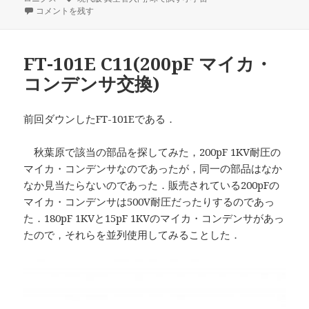
日:
「現代版 真空管入門」 に
グ
者
ゴ
コメントを残す
リ
ー
FT-101E C11(200pF マイカ・
コンデンサ交換)
前回ダウンしたFT-101Eである．
秋葉原で該当の部品を探してみた，200pF 1KV耐圧の
マイカ・コンデンサなのであったが，同一の部品はなか
なか見当たらないのであった．販売されている200pFの
マイカ・コンデンサは500V耐圧だったりするのであっ
た．180pF 1KVと15pF 1KVのマイカ・コンデンサがあっ
たので，それらを並列使用してみることした．