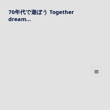
70年代で遊ぼう Together
dream…
メニュ
ーとウ
ィジェ
ット