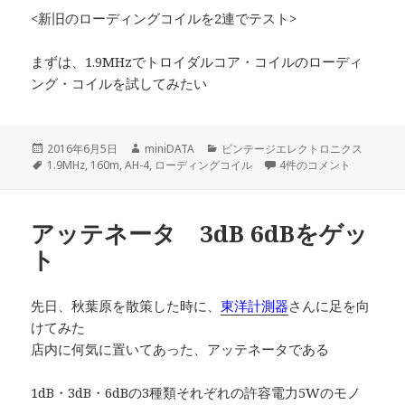
<新旧のローディングコイルを2連でテスト>
まずは、1.9MHzでトロイダルコア・コイルのローディ
ング・コイルを試してみたい
投
作
カ
2016年6月5日
miniDATA
ビンテージエレクトロニクス
稿
タ
成
テ
AH-4で1.9MHzにチャ
1.9MHz
,
160m
,
AH-4
,
ローディングコイル
4件のコメント
日:
グ
者
ゴ
リ
ー
アッテネータ 3dB 6dBをゲッ
ト
先日、秋葉原を散策した時に、
東洋計測器
さんに足を向
けてみた
店内に何気に置いてあった、アッテネータである
1dB・3dB・6dBの3種類それぞれの許容電力5Wのモノ