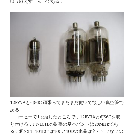
取り敢えず一安心である．
12BY7Aと6JS6C 頑張ってまたまだ働いて欲しい真空管で
ある
コーヒーで1段落したところで，12BY7Aと6JS6Cを取
り付ける．FT-101Eの調整の基本バンドは29MHzであ
る，私のFT-101Eには10Cと10Dの水晶は入っていないの