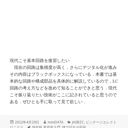
現代こそ基本回路を復習したい
現在の回路は集積度が高く，さらにデジタル化が進み
その内容はブラックボックスになっている．本書では基
本的な回路や構成部品を具体的に解説しているので，LC
回路の考え方などを改めて知ることができと思う．現代
こそ振り返りたい技術がここに記されていると思うので
ある．ぜひとも手に取って見て欲しい．
投
作
カ
2022年4月29日
miniDATA
JA0BZC
,
ビンテージエレクト
稿
タ
成
テ
ロニクス
現代版 真空管入門
,
球で試す小宇宙