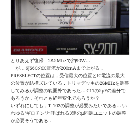
とりあえず復帰 28.5Mhzで約90W…
が… 6JS6CのIC電流が200mAまで上がる，
PRESELECTの位置は，受信最大の位置とIC電流の最大
の位置が結構ズレている．トリマデッキの28MHzを調整
してみるが調整の範囲外であった… C11の5pFの差分で
あろうか，それとも経年変化であろうか？
いずれにしても，T-102の調整が必要みたいである… い
わゆる’ギロチン’と呼ばれる3連のμ同調ユニットの調整
が必要そうである．