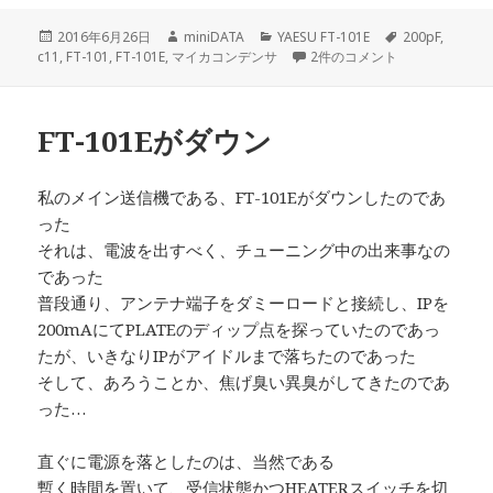
投
作
カ
タ
2016年6月26日
miniDATA
YAESU FT-101E
200pF
,
稿
成
テ
FT-101E C11(200pF マイ
グ
c11
,
FT-101
,
FT-101E
,
マイカコンデンサ
2件のコメント
日:
者
ゴ
リ
ー
FT-101Eがダウン
私のメイン送信機である、FT-101Eがダウンしたのであ
った
それは、電波を出すべく、チューニング中の出来事なの
であった
普段通り、アンテナ端子をダミーロードと接続し、IPを
200mAにてPLATEのディップ点を探っていたのであっ
たが、いきなりIPがアイドルまで落ちたのであった
そして、あろうことか、焦げ臭い異臭がしてきたのであ
った…
直ぐに電源を落としたのは、当然である
暫く時間を置いて、受信状態かつHEATERスイッチを切