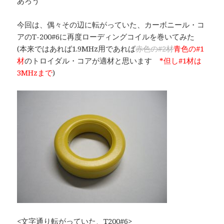
あろう
今回は、偶々その辺に転がっていた、カーボニール・コ
アのT-200#6に再度ローディングコイルを巻いてみた
(本来ではあれば1.9MHz用であれば
赤色の#2材
青色の#1
材
のトロイダル・コアが適材と思います
*但し#1材は
3MHzまで
)
<文字通り転がっていた、T200#6>