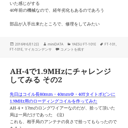
いた感じがする
40年前の機械なので、経年劣化もあるのであろう
部品が入手出来たところで、修理をしてみたい
投
作
カ
タ
2016年6月12日
miniDATA
YAESU FT-101E
FT-101
,
稿
成
FT-101Eがダウン に
テ
グ
FT-101E
,
マイカコンデンサ
コメントを残す
日:
者
ゴ
リ
ー
AH-4で1.9MHzにチャレンジ
してみる その2
先日はコイル長80mm・40mmΦ・40Tタイトボビンに
1.9MHz用のローディングコイルを作ってみた
AH-4 + 17mのロングワイアーなのだが、拾って頂いた
局は一局だけであった (泣)
これも、相手局のアンテナの良さで拾ってもらったので