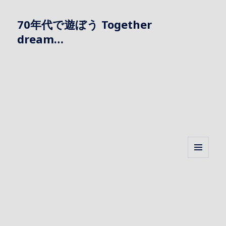
70年代で遊ぼう Together
dream…
メニュ
ーとウ
ィジェ
ット