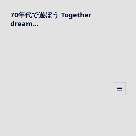
70年代で遊ぼう Together
dream…
メニュ
ーとウ
ィジェ
ット