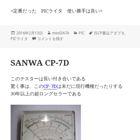
<定番だった PICライタ 使い勝手は良い>
投
作
カ
タ
2016年2月13日
miniDATA
PIC
ISCP書込アダプタ
,
稿
PICkit用ISCP書込アダプタとPICライタの比較 に
成
テ
グ
PICライタ
コメントを残す
日:
者
ゴ
リ
ー
SANWA CP-7D
このテスターは長い付き合いである
驚く事は、この
CP-7D
は未だに現行機種だったりする
30年以上の超ロングセラーである