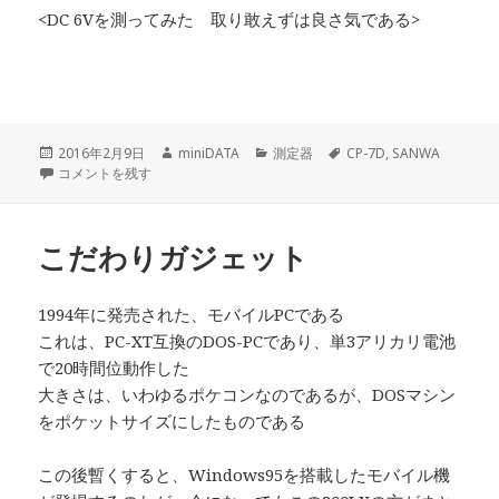
<DC 6Vを測ってみた 取り敢えずは良さ気である>
投
作
カ
タ
2016年2月9日
miniDATA
測定器
CP-7D
,
SANWA
稿
SANWA CP-7D に
成
テ
グ
コメントを残す
日:
者
ゴ
リ
ー
こだわりガジェット
1994年に発売された、モバイルPCである
これは、PC-XT互換のDOS-PCであり、単3アリカリ電池
で20時間位動作した
大きさは、いわゆるポケコンなのであるが、DOSマシン
をポケットサイズにしたものである
この後暫くすると、Windows95を搭載したモバイル機