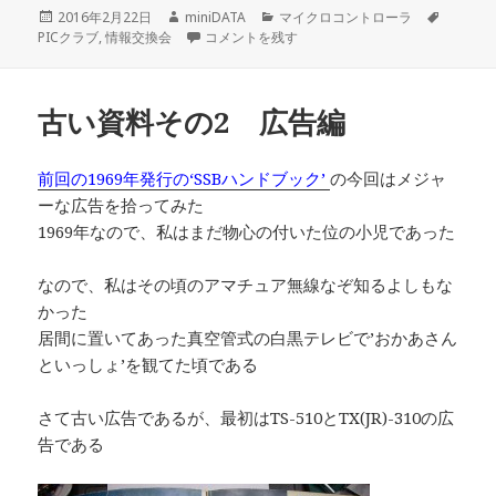
投
作
カ
タ
2016年2月22日
miniDATA
マイクロコントローラ
稿
成
PICクラブの情報交換会に出席 に
テ
グ
PICクラブ
,
情報交換会
コメントを残す
日:
者
ゴ
リ
ー
古い資料その2 広告編
前回の1969年発行の‘SSBハンドブック’
の今回はメジャ
ーな広告を拾ってみた
1969年なので、私はまだ物心の付いた位の小児であった
なので、私はその頃のアマチュア無線なぞ知るよしもな
かった
居間に置いてあった真空管式の白黒テレビで’おかあさん
といっしょ’を観てた頃である
さて古い広告であるが、最初はTS-510とTX(JR)-310の広
告である