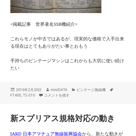
<掲載記事 世界著名SSB機紹介>
これらモノが中古ではあるが、現実的な価格で入手出来
る現在はとてもありがたい事とおもう
手持ちのビンテージマシンはこれからも大切に使い続け
たい
投
作
カ
タ
2016年2月20日
miniDATA
ビンテージ無線機
稿
古い資料その2 広告編 に
成
テ
グ
FT400
,
TS-510
コメントを残す
日:
者
ゴ
リ
ー
新スプリアス規格対応の動き
JARD 日本アマチュア無線振興協会
から、新たな動きが