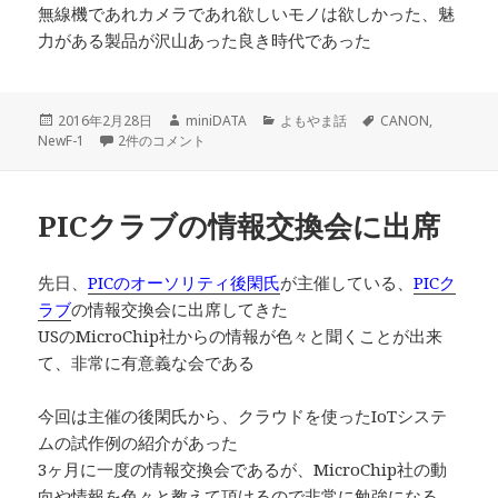
無線機であれカメラであれ欲しいモノは欲しかった、魅
力がある製品が沢山あった良き時代であった
投
作
カ
タ
2016年2月28日
miniDATA
よもやま話
CANON
,
稿
1980年代の精密技術の結晶 への
成
テ
グ
NewF-1
2件のコメント
日:
者
ゴ
リ
ー
PICクラブの情報交換会に出席
先日、
PICのオーソリティ後閑氏
が主催している、
PICク
ラブ
の情報交換会に出席してきた
USのMicroChip社からの情報が色々と聞くことが出来
て、非常に有意義な会である
今回は主催の後閑氏から、クラウドを使ったIoTシステ
ムの試作例の紹介があった
3ヶ月に一度の情報交換会であるが、MicroChip社の動
向や情報を色々と教えて頂けるので非常に勉強になる