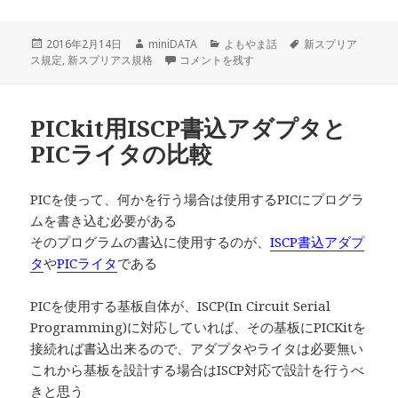
投
作
カ
タ
2016年2月14日
miniDATA
よもやま話
新スプリア
稿
成
新スプリアス規格対応の動き に
テ
グ
ス規定
,
新スプリアス規格
コメントを残す
日:
者
ゴ
リ
ー
PICkit用ISCP書込アダプタと
PICライタの比較
PICを使って、何かを行う場合は使用するPICにプログラ
ムを書き込む必要がある
そのプログラムの書込に使用するのが、
ISCP書込アダプ
タ
や
PICライタ
である
PICを使用する基板自体が、ISCP(In Circuit Serial
Programming)に対応していれば、その基板にPICKitを
接続れば書込出来るので、アダプタやライタは必要無い
これから基板を設計する場合はISCP対応で設計を行うべ
きと思う