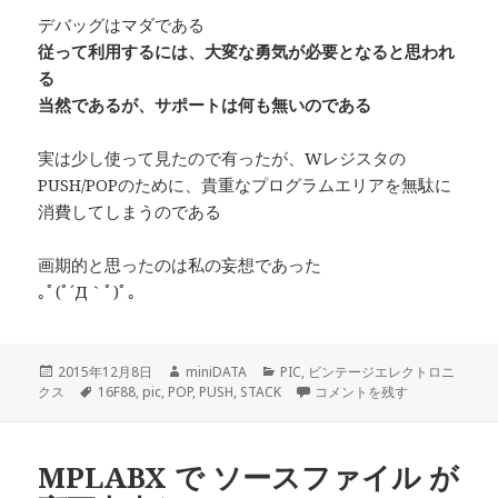
デバッグはマダである
従って利用するには、大変な勇気が必要となると思われ
る
当然であるが、サポートは何も無いのである
実は少し使って見たので有ったが、Wレジスタの
PUSH/POPのために、貴重なプログラムエリアを無駄に
消費してしまうのである
画期的と思ったのは私の妄想であった
｡ﾟ(ﾟ´Д｀ﾟ)ﾟ｡
投
作
カ
2015年12月8日
miniDATA
PIC
,
ビンテージエレクトロニ
稿
タ
成
テ
PIC 16F88のPUSH POPについ
クス
16F88
,
pic
,
POP
,
PUSH
,
STACK
コメントを残す
日:
グ
者
ゴ
リ
ー
MPLABX で ソースファイル が