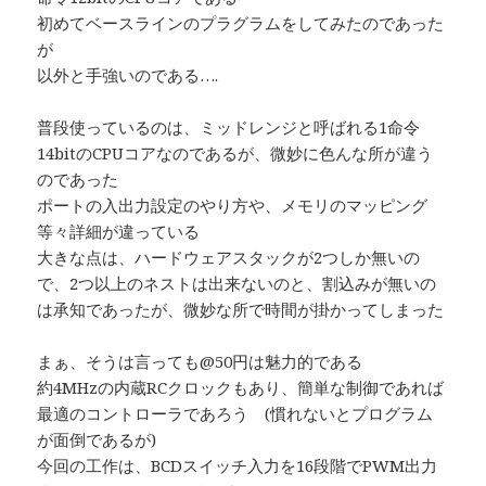
初めてベースラインのプラグラムをしてみたのであった
が
以外と手強いのである….
普段使っているのは、ミッドレンジと呼ばれる1命令
14bitのCPUコアなのであるが、微妙に色んな所が違う
のであった
ポートの入出力設定のやり方や、メモリのマッピング
等々詳細が違っている
大きな点は、ハードウェアスタックが2つしか無いの
で、2つ以上のネストは出来ないのと、割込みが無いの
は承知であったが、微妙な所で時間が掛かってしまった
まぁ、そうは言っても@50円は魅力的である
約4MHzの内蔵RCクロックもあり、簡単な制御であれば
最適のコントローラであろう (慣れないとプログラム
が面倒であるが)
今回の工作は、BCDスイッチ入力を16段階でPWM出力