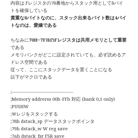
内容は Fレジスタの78番地からスタック用として8バイ
トを確保している
貴重な8バイトなのに、スタック出来るバイト数は4バイ
トなのは、愛嬌である
ちなみに
70H~7FHのFレジスタは共用メモリとして重要
である
メモリバンクがどこに設定されていても、必ず読めるア
ドレス空間である
従って、ここにスタックデータを置くことになる
以下がマクロである
;—————————————-
;Memory addrerss 00h-FFh 対応 (bank 0,1 only)
;PUSHW
;Ｗレジをスタックする
;78h dstack_sp データスタックポインタ
;79h dstack_w W reg save
;7ah dstack_fsr FSR save