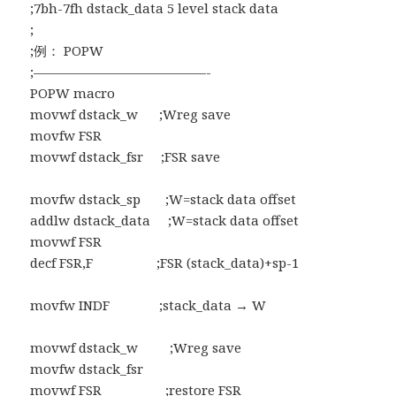
;7bh-7fh dstack_data 5 level stack data
;
;例： POPW
;—————————————-
POPW macro
movwf dstack_w ;Wreg save
movfw FSR
movwf dstack_fsr ;FSR save
movfw dstack_sp ;W=stack data offset
addlw dstack_data ;W=stack data offset
movwf FSR
decf FSR,F ;FSR (stack_data)+sp-1
movfw INDF ;stack_data → W
movwf dstack_w ;Wreg save
movfw dstack_fsr
movwf FSR ;restore FSR