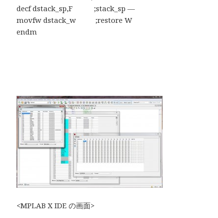
decf dstack_sp,F ;stack_sp —
movfw dstack_w ;restore W
endm
<MPLAB X IDE の画面>