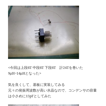
<今回は上段8T 中段8T 下段8T 計24Tを巻いた
9μH~14μHとなった>
気を良くして、基板に実装してみる
元々の発振周波数が高い水晶なので、コンデンサの容量
は小さめに15pFとしてみた