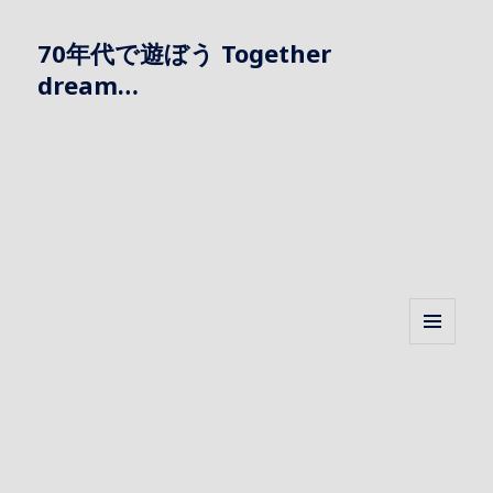
70年代で遊ぼう Together
dream…
メニュ
ーとウ
ィジェ
ット