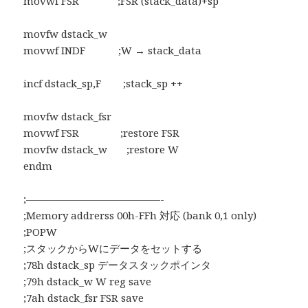
movwf FSR ;FSR (stack_data)+sp
movfw dstack_w
movwf INDF ;W → stack_data
incf dstack_sp,F ;stack_sp ++
movfw dstack_fsr
movwf FSR ;restore FSR
movfw dstack_w ;restore W
endm
;—————————————-
;Memory addrerss 00h-FFh 対応 (bank 0,1 only)
;POPW
;スタックからWにデータをセットする
;78h dstack_sp データスタックポインタ
;79h dstack_w W reg save
;7ah dstack_fsr FSR save