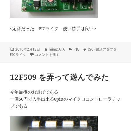
<定番だった PICライタ 使い勝手は良い>
投
作
カ
タ
2016年2月13日
miniDATA
PIC
ISCP書込アダプタ
,
稿
PICkit用ISCP書込アダプタとPICライタの比較 に
成
テ
グ
PICライタ
コメントを残す
日:
者
ゴ
リ
ー
12F509 を弄って遊んでみた
今年最後のお遊びである
一個50円で入手出来る8pinのマイクロコントローラチッ
プである