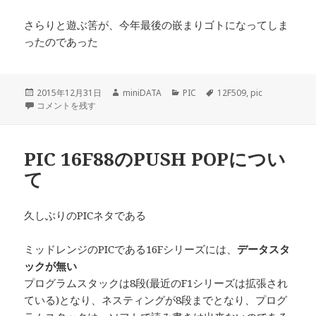
さらりと遊ぶ筈が、今年最後の嵌まりゴトになってしま
ったのであった
投
作
カ
タ
2015年12月31日
miniDATA
PIC
12F509
,
pic
稿
12F509 を弄って遊んでみた に
成
テ
グ
コメントを残す
日:
者
ゴ
リ
ー
PIC 16F88のPUSH POPについ
て
久しぶりのPICネタである
ミッドレンジのPICである16Fシリーズには、
データスタ
ックが無い
プログラムスタックは8段(最近のF1シリーズは拡張され
ている)となり、ネスティングが8段までとなり、プログ