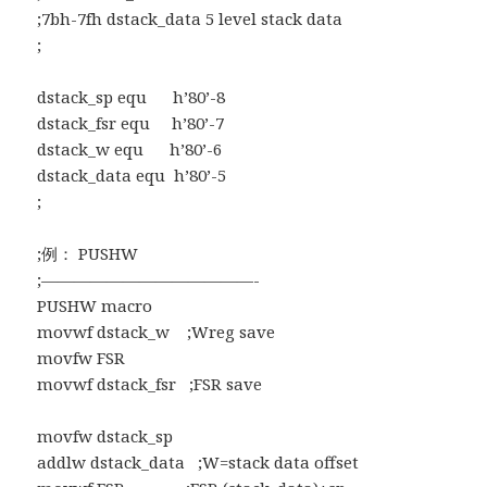
;7bh-7fh dstack_data 5 level stack data
;
dstack_sp equ h’80’-8
dstack_fsr equ h’80’-7
dstack_w equ h’80’-6
dstack_data equ h’80’-5
;
;例： PUSHW
;—————————————-
PUSHW macro
movwf dstack_w ;Wreg save
movfw FSR
movwf dstack_fsr ;FSR save
movfw dstack_sp
addlw dstack_data ;W=stack data offset