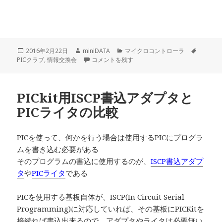
投
作
カ
タ
2016年2月22日
miniDATA
マイクロコントローラ
稿
成
PICクラブの情報交換会に出席 に
テ
グ
PICクラブ
,
情報交換会
コメントを残す
日:
者
ゴ
リ
ー
PICkit用ISCP書込アダプタと
PICライタの比較
PICを使って、何かを行う場合は使用するPICにプログラ
ムを書き込む必要がある
そのプログラムの書込に使用するのが、
ISCP書込アダプ
タ
や
PICライタ
である
PICを使用する基板自体が、ISCP(In Circuit Serial
Programming)に対応していれば、その基板にPICKitを
接続れば書込出来るので、アダプタやライタは必要無い