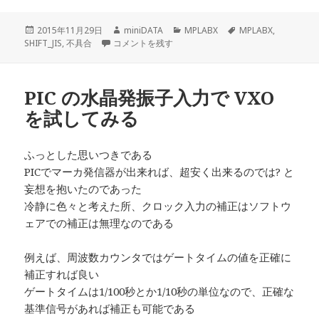
投
作
カ
タ
2015年11月29日
miniDATA
MPLABX
MPLABX
,
稿
MPLABX で ソースファイル が変更出来ない? に
成
テ
グ
SHIFT_JIS
,
不具合
コメントを残す
日:
者
ゴ
リ
ー
PIC の水晶発振子入力で VXO
を試してみる
ふっとした思いつきである
PICでマーカ発信器が出来れば、超安く出来るのでは? と
妄想を抱いたのであった
冷静に色々と考えた所、クロック入力の補正はソフトウ
ェアでの補正は無理なのである
例えば、周波数カウンタではゲートタイムの値を正確に
補正すれば良い
ゲートタイムは1/100秒とか1/10秒の単位なので、正確な
基準信号があれば補正も可能である