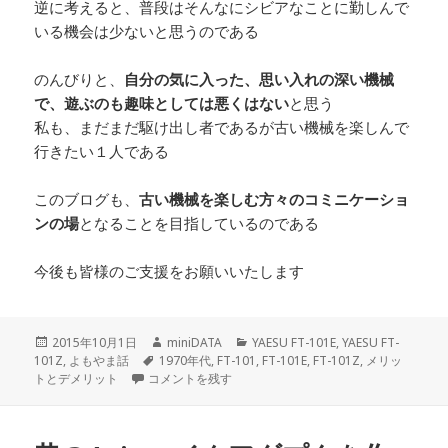
逆に考えると、普段はそんなにシビアなことに勤しんで
いる機会は少ないと思うのである
のんびりと、
自分の気に入った、思い入れの深い機械
で、遊ぶのも趣味としては悪くはない
と思う
私も、まだまだ駆け出し者であるが古い機械を楽しんで
行きたい１人である
このブログも、
古い機械を楽しむ方々のコミニケーショ
ンの場
となることを目指しているのである
今後も皆様のご支援をお願いいたします
投
作
カ
2015年10月1日
miniDATA
YAESU FT-101E
,
YAESU FT-
稿
タ
成
テ
101Z
,
よもやま話
1970年代
,
FT-101
,
FT-101E
,
FT-101Z
,
メリッ
日:
ビンテージマシン を使う メリット と デメリット に
グ
者
ゴ
トとデメリット
コメントを残す
リ
ー