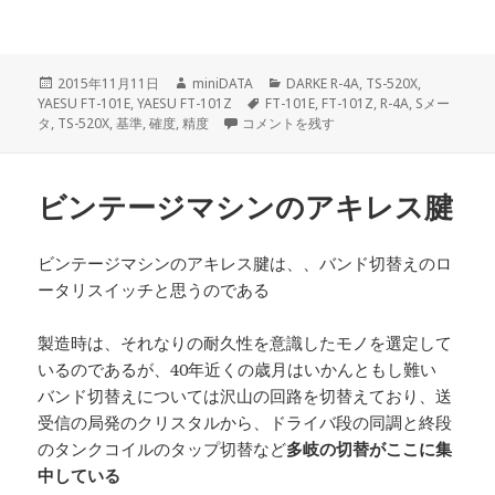
投
作
カ
2015年11月11日
miniDATA
DARKE R-4A
,
TS-520X
,
稿
成
タ
テ
YAESU FT-101E
,
YAESU FT-101Z
FT-101E
,
FT-101Z
,
R-4A
,
Sメー
日:
者
Sメータ の確認をしてみた に
グ
ゴ
タ
,
TS-520X
,
基準
,
確度
,
精度
コメントを残す
リ
ー
ビンテージマシンのアキレス腱
ビンテージマシンのアキレス腱は、、バンド切替えのロ
ータリスイッチと思うのである
製造時は、それなりの耐久性を意識したモノを選定して
いるのであるが、40年近くの歳月はいかんともし難い
バンド切替えについては沢山の回路を切替えており、送
受信の局発のクリスタルから、ドライバ段の同調と終段
のタンクコイルのタップ切替など
多岐の切替がここに集
中している