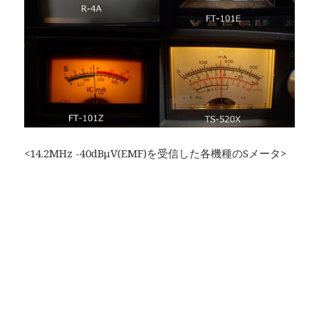
<14.2MHz -40dBμV(EMF)を受信した各機種のSメータ>