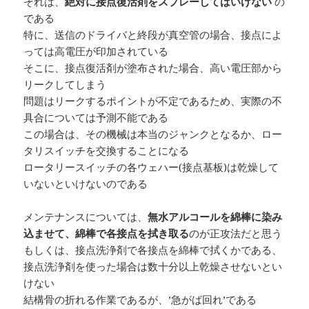
それは、
絶対に接点復活剤をスプレーしてはいけない
の
である
特に、送信のドライバと終段が真空管の場合、接点によ
っては高電圧が印加されている
そこに、接点復活剤が塗布された場合、高い電圧部から
リークしてしまう
問題はリークするポイントが不定であるため、実際の不
具合については予測不能である
この場合は、その機械は本当のジャンクとなるか、ロー
タリスイッチを交換することになる
ロータリースイッチの各ウェハー(接点基板)は乾燥して
いないといけないのである
メンテナンスについては、
無水アルコールを綿棒に染み
込ませて、綿棒で各接点を拭き取る
のが正攻法だと思う
もしくは、接点洗浄剤で各接点を綿棒で拭くかである、
接点洗浄剤を使った場合は数十分以上乾燥させないとい
けない
結構骨の折れる作業であるが、’急がば回れ’である