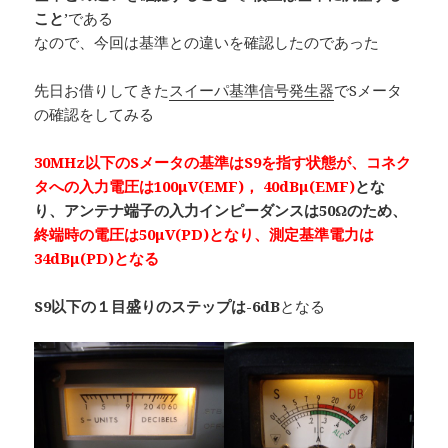
こと
’である
なので、今回は基準との違いを確認したのであった
先日お借りしてきた
スイーパ基準信号発生器
でSメータ
の確認をしてみる
30MHz以下のSメータの基準はS9を指す状態が、コネク
タへの入力電圧は100μV(EMF)， 40dBμ(EMF)
とな
り、アンテナ端子の入力インピーダンスは50Ωのため、
終端時の電圧は50μV(PD)となり、測定基準電力は
34dBμ(PD)となる
S9以下の１目盛りのステップは-6dB
となる