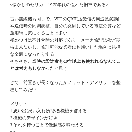
<懐かしのセリカ 1970年代の憧れた旧車である>
古い無線機も同じで、VFOのQRH(送受信の周波数変動)
や送信時の同調調整、自分の発射している電波の質など
運用時に気にすることは多い
極めつけは不具合時の対応であり、メーカ修理は殆ど期
待出来ないし、修理可能な業者にお願いした場合は結構
な金額になったりする
そもそも、
当時の設計者も40年以上も使われるなんてこ
とは考えもしなかった
と思う
さて、前置きが長くなったがメリット・デメリットを整
理してみたい
メリット
1.思い出(思い入れ)がある機械を使える
2.機械のデザインが好き
3.それを持つことで優越感を味わえる
etc..