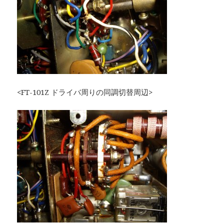
<FT-101Z ドライバ周りの同調切替周辺>