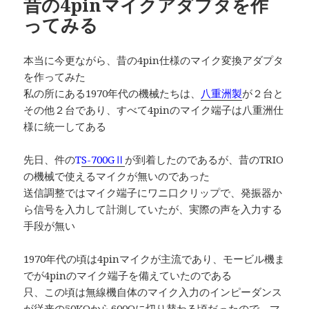
昔の4pinマイクアダプタを作
ってみる
本当に今更ながら、昔の4pin仕様のマイク変換アダプタ
を作ってみた
私の所にある1970年代の機械たちは、
八重洲製
が２台と
その他２台であり、すべて4pinのマイク端子は八重洲仕
様に統一してある
先日、件の
T
S-700GⅡ
が到着したのであるが、昔のTRIO
の機械で使えるマイクが無いのであった
送信調整ではマイク端子にワニ口クリップで、発振器か
ら信号を入力して計測していたが、実際の声を入力する
手段が無い
1970年代の頃は4pinマイクが主流であり、モービル機ま
でが4pinのマイク端子を備えていたのである
只、この頃は無線機自体のマイク入力のインピーダンス
が従来の50KΩから600Ωに切り替わる頃だったので、マ