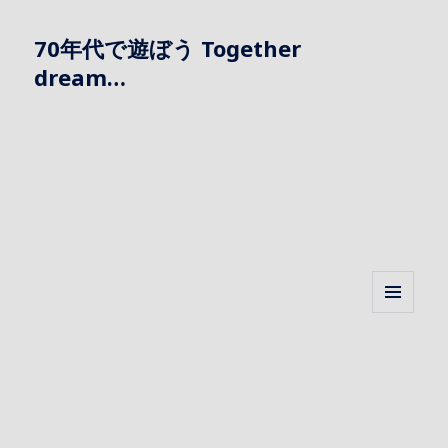
70年代で遊ぼう Together
dream…
メニュ
ーとウ
ィジェ
ット