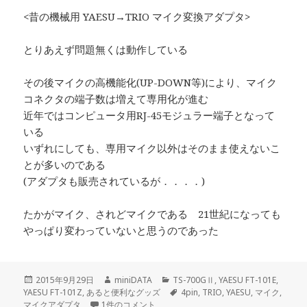
<昔の機械用 YAESU→TRIO マイク変換アダプタ>
とりあえず問題無くは動作している
その後マイクの高機能化(UP-DOWN等)により、マイク
コネクタの端子数は増えて専用化が進む
近年ではコンピュータ用RJ-45モジュラー端子となって
いる
いずれにしても、専用マイク以外はそのまま使えないこ
とが多いのである
(アダプタも販売されているが．．．．)
たかがマイク、されどマイクである 21世紀になっても
やっぱり変わっていないと思うのであった
投
作
カ
2015年9月29日
miniDATA
TS-700GⅡ
,
YAESU FT-101E
,
稿
成
テ
タ
YAESU FT-101Z
,
あると便利なグッズ
4pin
,
TRIO
,
YAESU
,
マイク
,
日:
昔の4pinマイクアダプタを作ってみる への
者
ゴ
グ
マイクアダプタ
1件のコメント