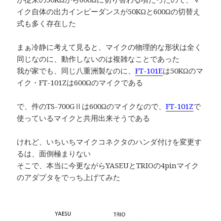
イク自体の出力インピーダンスが50KΩと600Ωの切替え
式も多く存在した
まぁ冷静に考えて見ると、マイクの物理的な形状は全く
同じなのに、動作しないのは複雑なことであった
我が家でも、同じ八重洲製なのに、
FT-101E
は50KΩのマ
イク・FT-101Zは600Ωのマイクである
で、件のTS-700GⅡは600Ωのマイクなので、
FT-101Z
で
使っているマイクと共用出来そうである
けれど、いちいちマイクコネクタのハンダ付けを変更す
るは、面倒極まりない
そこで、本当に今更ながらYASEUとTRIOの4pinマイク
のアダプタをでっち上げてみた