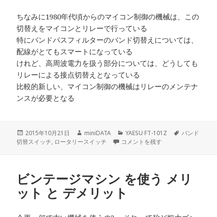
ちなみに1980年代頃からのマイコン制御の機械は、この
切替えをマイコンとリレーで行っている
特にバンドパスフィルターのバンド切替えについては、
配線がとてもスマートになっている
けれど、高周波電力を扱う部分については、どうしても
リレーによる接点切替えとなっている
比較的新しい、マイコン制御の機械はリレーのメンテナ
ンスが必要となる
投
作
カ
タ
2015年10月21日
miniDATA
YAESU FT-101Z
バンド
稿
成
ビンテージマシンのアキレス腱 に
テ
グ
切替スイッチ
,
ロータリースイッチ
コメントを残す
日:
者
ゴ
リ
ー
ビンテージマシン を使う メリ
ット と デメリット