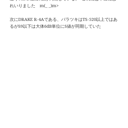
れいりました m(_ _)m>
次にDRAKE R-4Aである、バラツキはTS-520以上ではあ
るがS9以下は大体6dB単位にS値が同期していた