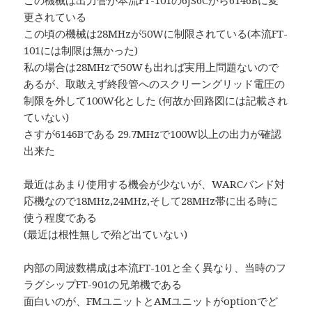
この機械は出力管が本流FT-101の6JS6Cから6146Bに変
更されている
この頃の機械は28MHzが50Wに制限されている(本流FT-
101には制限は無かった)
私の場合は28MHzで50Wも出れば実用上問題ないので
あるが、取敢えず終段管へのスクリーングリッド電圧の
制限を外して100W化とした (何故か回路図には記載され
ていない)
さすが6146Bである 29.7MHzで100W以上の出力が確認
出来た
最近はあまり使用する機会が少ないが、WARCバンド対
応機なので18MHz,24MHz,そして28MHz帯に出る時に
使う程度である
(最近は根性無しで殆ど出ていない)
内部の周波数構成は本流FT-101と全く異なり、当時のフ
ラグシップFT-901の兄弟機である
面白いのが、FMユニットとAMユニットがoptionでど