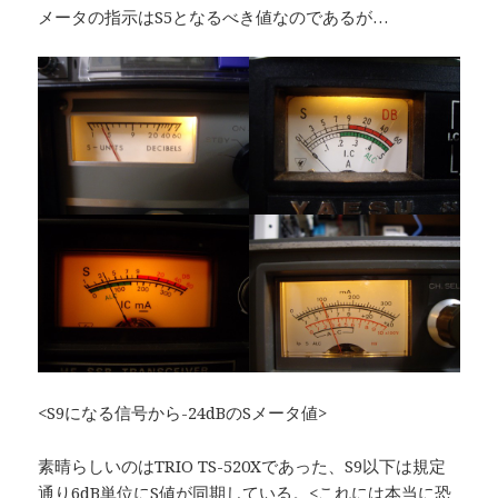
メータの指示はS5となるべき値なのであるが…
<S9になる信号から-24dBのSメータ値>
素晴らしいのはTRIO TS-520Xであった、S9以下は規定
通り6dB単位にS値が同期している。<これには本当に恐