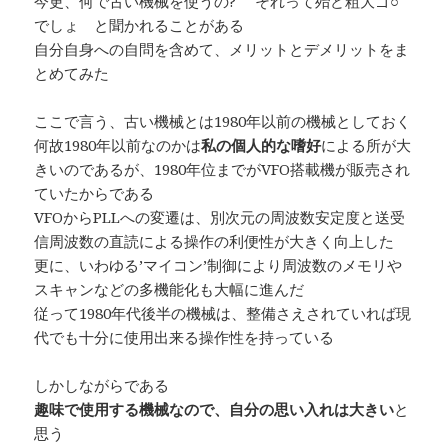
今更、何で古い機械を使うの? それって殆ど粗大ゴ○
でしょ と聞かれることがある
自分自身への自問を含めて、メリットとデメリットをま
とめてみた
ここで言う、古い機械とは1980年以前の機械としておく
何故1980年以前なのかは
私の個人的な嗜好
による所が大
きいのであるが、1980年位までがVFO搭載機が販売され
ていたからである
VFOからPLLへの変遷は、別次元の周波数安定度と送受
信周波数の直読による操作の利便性が大きく向上した
更に、いわゆる’マイコン’制御により周波数のメモリや
スキャンなどの多機能化も大幅に進んだ
従って1980年代後半の機械は、整備さえされていれば現
代でも十分に使用出来る操作性を持っている
しかしながらである
趣味で使用する機械なので、自分の思い入れは大きい
と
思う