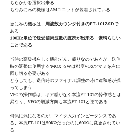
ちらかかを選択出来る
ちなみに私の機械はAMユニットが装着されている
更に私の機械は、
周波数カウンタ付きのFT-101ZSD
で
ある
100Hz単位で送受信周波数の直読が出来る 素晴らしい
ことである
当時の高級機らしく機能てんこ盛りなのであるが、送信
時の調整に使用する’MOX’-SWは都度VOXツマミを左に
回し切る必要がある
どうしても、送信時のファイナル調整の時に違和感が残
ってしまう
VFOの操作感は、ギア感がなく本流FT-101の操作感とは
異なり、VFOの増減方向も本流FT-101と逆である
何気に気になるのが、マイク入力インピーダンスであ
る、本流FT-101は50KΩだったのに600Ωに変更されてい
る