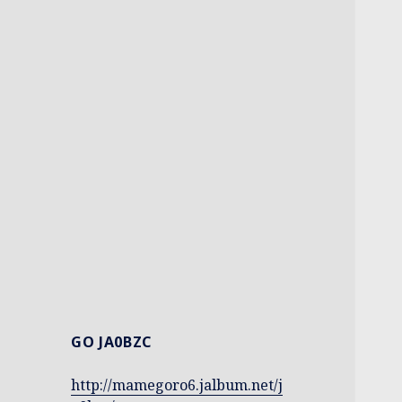
GO JA0BZC
http://mamegoro6.jalbum.net/j