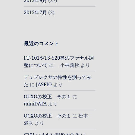
2015年8月
(27)
2015年7月
(2)
最近のコメント
FT-101やTS-520等のファナル調
整について
に
小林義秋
より
デュプレクサの特性を測ってみ
た
に
JA9FIO
より
OCXOの校正 その１
に
miniDATA
より
OCXOの校正 その１
に
松本
満弘
より