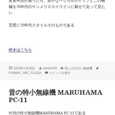
変更申請が通ったら、派手なヘリカルホイップとこの機
械を70年代のケンメリスカイラインに載せて走って見た
い
完璧に70年代スタイルそのものである
続きはこちら
投
作
カ
タ
2016年1月26日
miniDATA
怪しげな古い無線機
稿
成
FORMAC 80CH 10m改造機 その1 に
テ
グ
FORMAC
,
NPC
,
PLL02A
コメントを残す
日:
者
ゴ
リ
ー
昔の特小無線機 MARUHAMA
PC-11
9CHの特小無線機MARUHAMA PC-11である