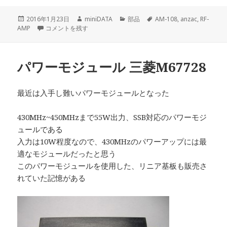
投
作
カ
タ
2016年1月23日
miniDATA
部品
AM-108
,
anzac
,
RF-
稿
AnzacのRF AMP AM-108 を試してみる に
成
テ
グ
AMP
コメントを残す
日:
者
ゴ
リ
ー
パワーモジュール 三菱M67728
最近は入手し難いパワーモジュールとなった
430MHz~450MHzまで55W出力、SSB対応のパワーモジ
ュールである
入力は10W程度なので、430MHzのパワーアップには最
適なモジュールだったと思う
このパワーモジュールを使用した、リニア基板も販売さ
れていた記憶がある