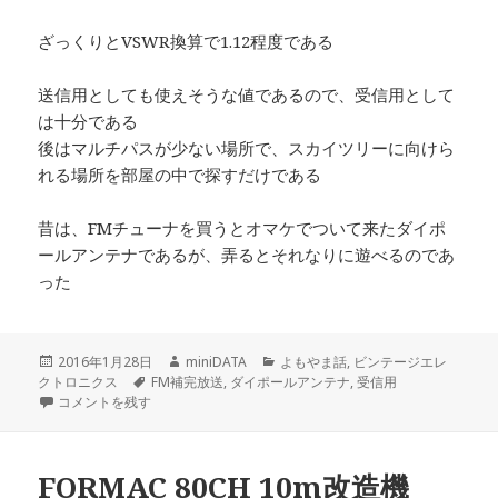
ざっくりとVSWR換算で1.12程度である
送信用としても使えそうな値であるので、受信用として
は十分である
後はマルチパスが少ない場所で、スカイツリーに向けら
れる場所を部屋の中で探すだけである
昔は、FMチューナを買うとオマケでついて来たダイポ
ールアンテナであるが、弄るとそれなりに遊べるのであ
った
投
作
カ
2016年1月28日
miniDATA
よもやま話
,
ビンテージエレ
稿
タ
成
テ
クトロニクス
FM補完放送
,
ダイポールアンテナ
,
受信用
日:
FM受信用ダイポールアンテナのSWRを測ってみた に
グ
者
ゴ
コメントを残す
リ
ー
FORMAC 80CH 10m改造機