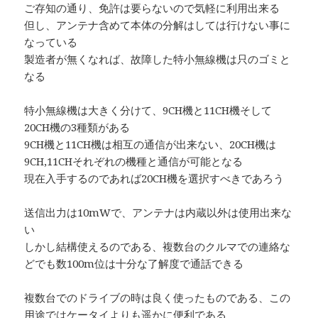
ご存知の通り、免許は要らないので気軽に利用出来る
但し、アンテナ含めて本体の分解はしては行けない事に
なっている
製造者が無くなれば、故障した特小無線機は只のゴミと
なる
特小無線機は大きく分けて、9CH機と11CH機そして
20CH機の3種類がある
9CH機と11CH機は相互の通信が出来ない、20CH機は
9CH,11CHそれぞれの機種と通信が可能となる
現在入手するのであれば20CH機を選択すべきであろう
送信出力は10mWで、アンテナは内蔵以外は使用出来な
い
しかし結構使えるのである、複数台のクルマでの連絡な
どでも数100m位は十分な了解度で通話できる
複数台でのドライブの時は良く使ったものである、この
用途ではケータイよりも遥かに便利である