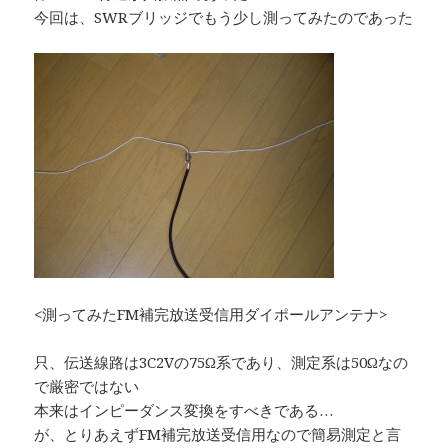
今回は、SWRブリッジでもう少し測ってみたのであった
<測ってみたFM補完放送受信用ダイポールアンテナ>
只、伝送線路は3C2Vの75Ω系であり、測定系は50Ωなの
で厳密ではない
本来はインピーダンス変換をすべきである…
が、とりあえずFM補完放送受信用なので簡易測定と言