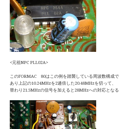
<元祖NPC PLL02A>
このFORMAC 80はこの例を踏襲している周波数構成で
あり上記の10.24MHzを2逓倍した20.48MHzを切って、
替わり21.5MHzの信号を加えると28MHzへの対応となる