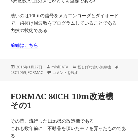
<周波数とCHのメモがとても重要である>
凄いのは10bitの信号をメカエンコーダとダイオード
で、歯抜け周波数をプログラムしていることである
力技の技術である
前編はこちら
投
作
カ
タ
2016年1月27日
miniDATA
怪しげな古い無線機
稿
成
FORMAC 80CH 10m改造機 その2 に
テ
グ
2SC1969
,
FORMAC
コメントを残す
日:
者
ゴ
リ
ー
FORMAC 80CH 10m改造機
その1
その昔、流行った11m機の改造機である
これも数年前に、不動品を頂いたモノを弄ったものであ
る