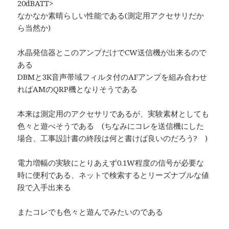
20dBATT>
なかなか素晴らしい性能である(測定用アクセサリだか
ら当然か)
水晶発信器とこのアンプだけでCW送信機が出来るので
ある
DBMと3K音声帯域フィルタ付のAFアンプを組み合わせ
ればAMのQRP機となりそうである
本来は測定用のアクセサリであるが、実験素材としても
色々と遊べそうである (ちなみにコレを送信機にした
場合、工事設計書の終段は何と書けば良いのだろう? )
電力増幅の実験にとりあえず0.1W程度の信号が必要な
時に便利である、ネットで検索するとリーズナブルな値
段で入手出来る
またコレでも色々と遊んでみたいのである