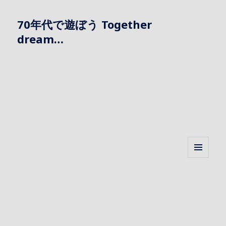
70年代で遊ぼう Together
dream…
メニュ
ーとウ
ィジェ
ット