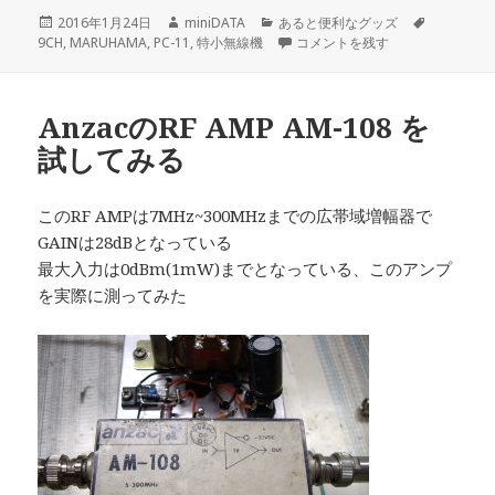
投
作
カ
タ
2016年1月24日
miniDATA
あると便利なグッズ
稿
成
テ
昔の特小無線機 MARUHAMA PC-
グ
9CH
,
MARUHAMA
,
PC-11
,
特小無線機
コメントを残す
日:
者
ゴ
リ
ー
AnzacのRF AMP AM-108 を
試してみる
このRF AMPは7MHz~300MHzまでの広帯域増幅器で
GAINは28dBとなっている
最大入力は0dBm(1mW)までとなっている、このアンプ
を実際に測ってみた