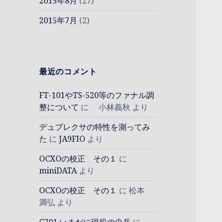
2015年8月
(27)
2015年7月
(2)
最近のコメント
FT-101やTS-520等のファナル調
整について
に
小林義秋
より
デュプレクサの特性を測ってみ
た
に
JA9FIO
より
OCXOの校正 その１
に
miniDATA
より
OCXOの校正 その１
に
松本
満弘
より