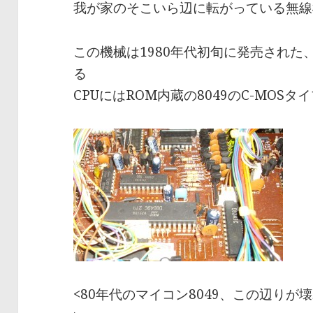
我が家のそこいら辺に転がっている無線機
この機械は1980年代初旬に発売され
る
CPUにはROM内蔵の8049のC-MOS
<80年代のマイコン8049、この辺り