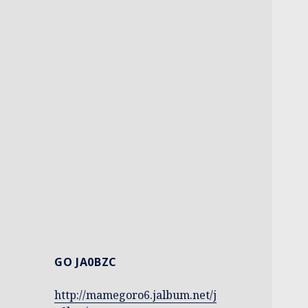
GO JA0BZC
http://mamegoro6.jalbum.net/j