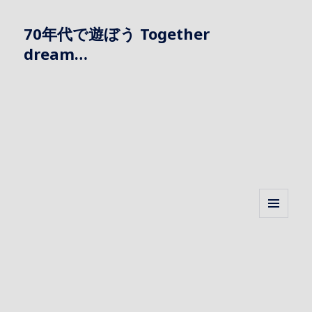
70年代で遊ぼう Together
dream…
メニュ
ーとウ
ィジェ
ット