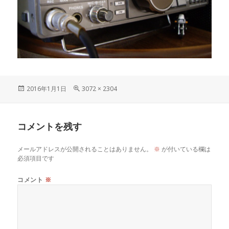
投
フ
2016年1月1日
3072 × 2304
稿
ル
日:
サ
イ
コメントを残す
ズ
メールアドレスが公開されることはありません。
※
が付いている欄は
必須項目です
コメント
※